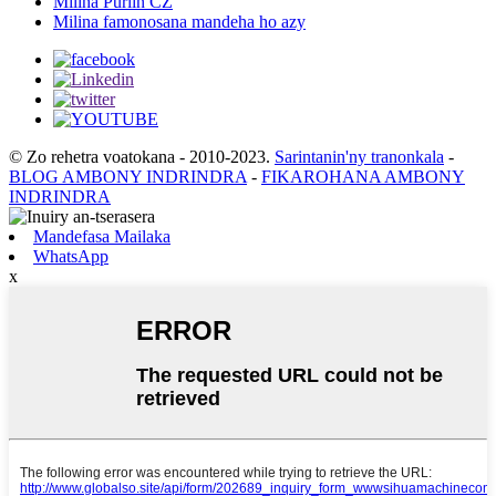
Milina Purlin CZ
Milina famonosana mandeha ho azy
© Zo rehetra voatokana - 2010-2023.
Sarintanin'ny tranonkala
-
BLOG AMBONY INDRINDRA
-
FIKAROHANA AMBONY
INDRINDRA
Mandefasa Mailaka
WhatsApp
x