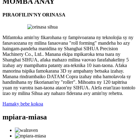
MOMBA ANAY
PIRAOFILIN'NY ORINASA
Mifantoka amin'ny fikarohana sy fampivoarana ny teknolojia sy ny
fanavaozana ny milina fanaovana "roll forming" mandeha ho azy
haingam-pandeha manidina ny Shanghai SIHUA Precision
Machinery Co., Ltd.. Manana ekipa mpikaroka tena tsara ny
Shanghai SIHUA, afaka mahazo milina vaovao farafahakeliny 5
izahay ary mampihatra patanty ara-teknika 10 isan-taona. Afaka
manorina tsipika famokarana 3D sy ampahany betsaka izahay.
Manana rindrambaiko DATAM Copra izahay mba hamolavola sy
handinihana ny fikorianan'ny "roller". Mihoatra ny 120 tapitrisa
yuan ny varotra isan-taona ataon'ny SIHUA. Alefa eran'izao tontolo
izao ny milina Sihua ary nahazo fiderana avy amin'ny rehetra.
Hamaky bebe kokoa
mpiara-miasa