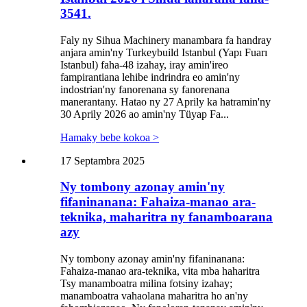
3541.
Faly ny Sihua Machinery manambara fa handray
anjara amin'ny Turkeybuild Istanbul (Yapı Fuarı
Istanbul) faha-48 izahay, iray amin'ireo
fampirantiana lehibe indrindra eo amin'ny
indostrian'ny fanorenana sy fanorenana
manerantany. Hatao ny 27 Aprily ka hatramin'ny
30 Aprily 2026 ao amin'ny Tüyap Fa...
Hamaky bebe kokoa >
17 Septambra 2025
Ny tombony azonay amin'ny
fifaninanana: Fahaiza-manao ara-
teknika, maharitra ny fanamboarana
azy
Ny tombony azonay amin'ny fifaninanana:
Fahaiza-manao ara-teknika, vita mba haharitra
Tsy manamboatra milina fotsiny izahay;
manamboatra vahaolana maharitra ho an'ny