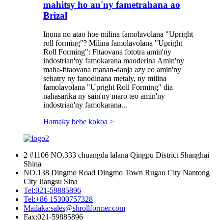
mahitsy ho an'ny fametrahana ao
Brizal
Inona no atao hoe milina famolavolana "Upright
roll forming"? Milina famolavolana "Upright
Roll Forming": Fitaovana fototra amin'ny
indostrian'ny famokarana maoderina Amin'ny
maha-fitaovana manan-danja azy eo amin'ny
sehatry ny fanodinana metaly, ny milina
famolavolana "Upright Roll Forming" dia
nahasarika ny sain'ny maro teo amin'ny
indostrian'ny famokarana...
Hamaky bebe kokoa >
2 #1106 NO.333 chuangda lalana Qingpu District Shanghai
Shina
NO.138 Dingmo Road Dingmo Town Rugao City Nantong
City Jiangsu Sina
Tel:
021-59885896
Tel:
+86 15300757328
Mailaka:
sales@shrollformer.com
Fax:
021-59885896