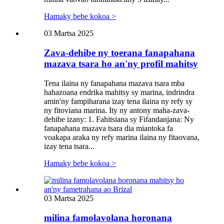
Hamaky bebe kokoa >
03 Martsa 2025
Zava-dehibe ny toerana fanapahana
mazava tsara ho an'ny profil mahitsy
Tena ilaina ny fanapahana mazava tsara mba
hahazoana endrika mahitsy sy marina, indrindra
amin'ny fampiharana izay tena ilaina ny refy sy
ny fitoviana marina. Ity ny antony maha-zava-
dehibe izany: 1. Fahitsiana sy Fifandanjana: Ny
fanapahana mazava tsara dia miantoka fa
voakapa araka ny refy marina ilaina ny fitaovana,
izay tena tsara...
Hamaky bebe kokoa >
03 Martsa 2025
milina famolavolana horonana