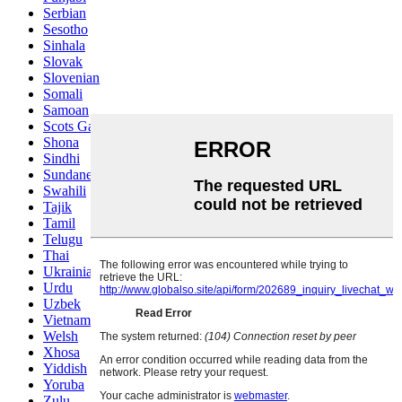
Serbian
Sesotho
Sinhala
Slovak
Slovenian
Somali
Samoan
Scots Gaelic
Shona
Sindhi
Sundanese
Swahili
Tajik
Tamil
Telugu
Thai
Ukrainian
Urdu
Uzbek
Vietnamese
Welsh
Xhosa
Yiddish
Yoruba
Zulu