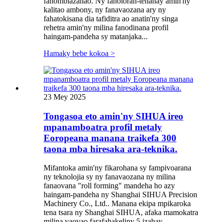
fahombiazanao. Ny fanoloran-tenanay amin'ny
kalitao ambony, ny fanavaozana ary ny
fahatokisana dia tafiditra ao anatin'ny singa
rehetra amin'ny milina fanodinana profil
haingam-pandeha sy matanjaka...
Hamaky bebe kokoa >
23 Mey 2025
Tongasoa eto amin'ny SIHUA ireo
mpanamboatra profil metaly
Eoropeana manana traikefa 300
taona mba hiresaka ara-teknika.
Mifantoka amin'ny fikarohana sy fampivoarana
ny teknolojia sy ny fanavaozana ny milina
fanaovana "roll forming" mandeha ho azy
haingam-pandeha ny Shanghai SIHUA Precision
Machinery Co., Ltd.. Manana ekipa mpikaroka
tena tsara ny Shanghai SIHUA, afaka mamokatra
milina vaovao farafahakeliny 5 izahay...