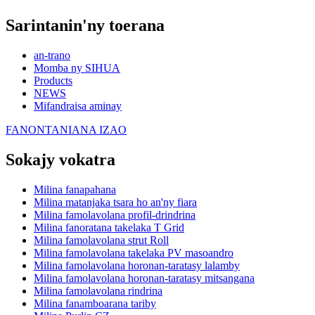
Sarintanin'ny toerana
an-trano
Momba ny SIHUA
Products
NEWS
Mifandraisa aminay
FANONTANIANA IZAO
Sokajy vokatra
Milina fanapahana
Milina matanjaka tsara ho an'ny fiara
Milina famolavolana profil-drindrina
Milina fanoratana takelaka T Grid
Milina famolavolana strut Roll
Milina famolavolana takelaka PV masoandro
Milina famolavolana horonan-taratasy lalamby
Milina famolavolana horonan-taratasy mitsangana
Milina famolavolana rindrina
Milina fanamboarana tariby