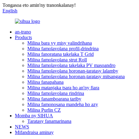
Tongasoa eto amin'ny tranonkalanay!
English
an-trano
Products
Milina bara vy misy valindrihana
Milina famolavolana profil-drindrina
Milina fanoratana takelaka T Grid
Milina famolavolana strut Roll
Milina famolavolana takelaka PV masoandro
Milina famolavolana horonan-taratasy lalamby
Milina famolavolana horonan-taratasy mitsangana
Milina fanapahana
Milina matanjaka tsara ho an'ny fiara
Milina famolavolana rindrina
Milina fanamboarana tariby
Milina famonosana mandeha ho azy
Milina Purlin CZ
Momba ny SIHUA
Taratasy fanamarinana
NEWS
Mifandraisa aminay